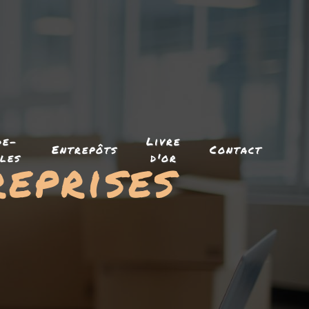
de-
Livre
Entrepôts
Contact
eprises
les
d'or