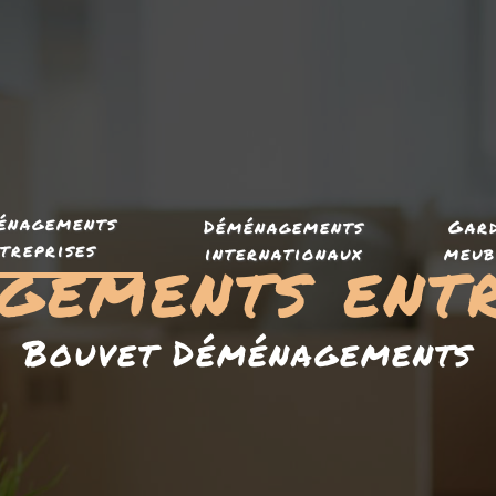
énagements
Déménagements
Gar
treprises
gements entr
internationaux
meub
Bouvet Déménagements