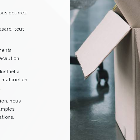
vous pourrez
hasard, tout
ments
écaution.
ustriel à
e matériel en
.
ion, nous
 amples
ations.