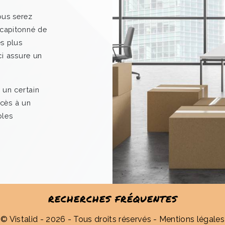
ous serez
r capitonné de
deau des cookies
s plus
ci assure un
 un certain
cès à un
bles
RECHERCHES FRÉQUENTES
©
Vistalid
- 2026 - Tous droits réservés -
Mentions légales