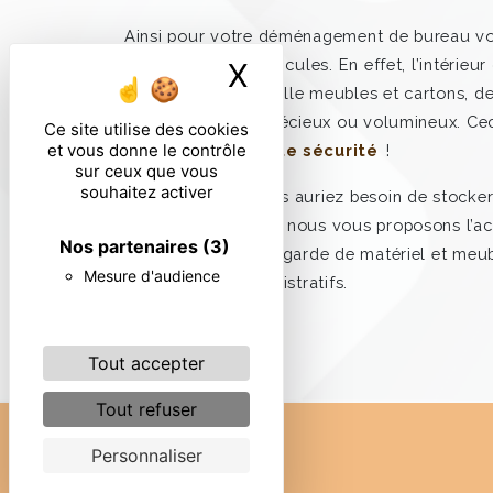
Ainsi pour votre déménagement de bureau v
satisfait de nos véhicules. En effet, l’intérieu
X
Masquer le ban
nos camions accueille meubles et cartons, de
fragiles aux plus précieux ou volumineux. Ce
Ce site utilise des cookies
et vous donne le contrôle
transport en toute sécurité
!
sur ceux que vous
souhaitez activer
Dans le cas où vous auriez besoin de stocker
nombre d’éléments, nous vous proposons l’ac
Nos partenaires
(3)
entrepôt dédié à la garde de matériel et meu
Mesure d'audience
industriels et administratifs.
Tout accepter
Tout refuser
Personnaliser