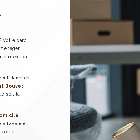
X
? Votre parc
déménager
 manutention
ent dans les
t Bouvet
e soit la
omicile
,
 à l’avance.
 votre