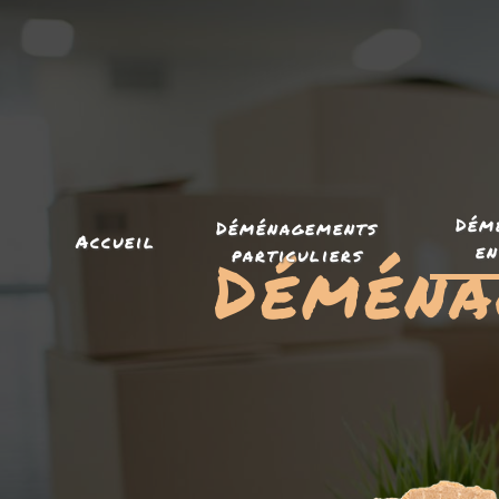
Panneau de gestion des cookies
Dém
Déménagements
Accueil
en
Déména
particuliers