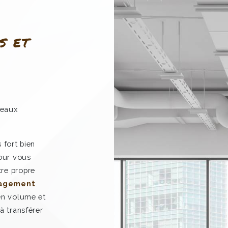
S ET
reaux
 fort bien
pour vous
tre propre
nagement
.
 en volume et
à transférer