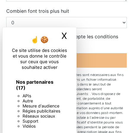
Combien font trois plus huit
X
Masquer le ban
En cochant cette case, j'accepte les conditions
particulières ci-dessous **
Ce site utilise des cookies
et vous donne le contrôle
ENVOYER
sur ceux que vous
souhaitez activer
** Les données personnelles communiquées sont nécessaires aux fins
de vous contacter et sont enregistrées dans un fichier informatisé.
Nos partenaires
Elles sont destinées à et ses sous-traitants dans le seul but de
(17)
répondre à votre message. Les données collectées seront
communiquées aux seuls destinataires suivants: . Vous disposez de
APIs
droits d’accès, de rectification, d’effacement, de portabilité, de
Autre
limitation, d’opposition, de retrait de votre consentement à tout
Mesure d'audience
moment et du droit d’introduire une réclamation auprès d’une autorité
Régies publicitaires
de contrôle, ainsi que d’organiser le sort de vos données post-mortem.
Réseaux sociaux
Vous pouvez exercer ces droits par voie postale à l'adresse ou par
Support
courrier électronique à l'adresse . Un justificatif d'identité pourra vous
Vidéos
être demandé. Nous conservons vos données pendant la période de
prise de contact puis pendant la durée de prescription légale aux fins